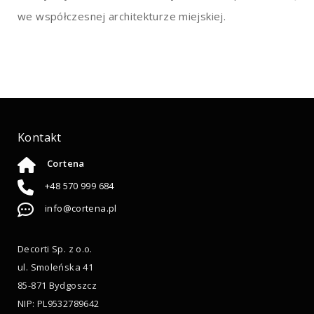
we współczesnej architekturze miejskiej.
Kontakt
Cortena
+48 570 999 684
info@cortena.pl
Decorti Sp. z o.o.
ul. Smoleńska 41
85-871 Bydgoszcz
NIP: PL9532789642