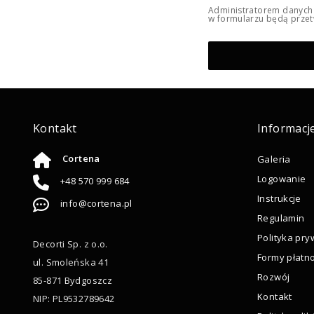
Administratorem danych 
w formularzu będą przetw
Kontakt
Informacj
Cortena
Galeria
Logowanie
+48 570 999 684
Instrukcje
info@cortena.pl
Regulamin
Polityka pry
Decorti Sp. z o.o.
Formy płatno
ul. Smoleńska 41
Rozwój
85-871 Bydgoszcz
Kontakt
NIP: PL9532789642