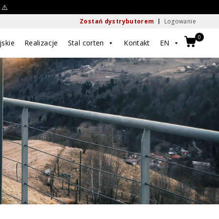
 ⚠️
Zostań dystrybutorem
Logowanie
0
jskie
Realizacje
Stal corten
Kontakt
EN