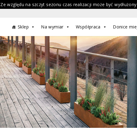
 Ze względu na szczyt sezonu czas realizacji może być wydłużony
Sklep
Na wymiar
Współpraca
Donice mie