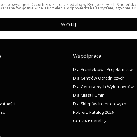
osobowych jest Decorti Sp. z o.o. z siedzibą w Bydgoszczy, ul. Smoleńsk
arzane wyłącznie w celu udzielenia odpowiedzi na zapytanie, zgodnie z Po
e
Współpraca
Dla Architektów i Projektantów
Dla Centrów Ogrodniczych
Dla Generalnych Wykonawców
Dla Miast i Gmin
watności
Dla Sklepów Internetowych
ści
Pobierz katalog 2026
Get 2026 Catalog