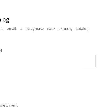
alog
es email, a otrzymasz nasz aktualny katalog
.
5]
się z nami.