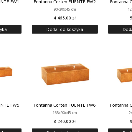
UENTE FW1
Fontanna Corten FUENTE FW2
Fontanna 
90x90x45 cm
12
4 465,00
zł
yka
Dodaj do koszyka
Doda
UENTE FW5
Fontanna Corten FUENTE FW6
Fontanna 
m
168x90x45 cm
2
8 240,00
zł