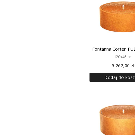
Fontanna Corten F
120x45 cm
5 262,00
zł
Dodaj do kosz