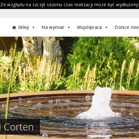
 Ze względu na szczyt sezonu czas realizacji może być wydłużony
Sklep
Na wymiar
Współpraca
Donice mie
i Corten