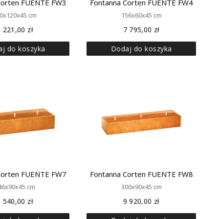
Corten FUENTE FW3
Fontanna Corten FUENTE FW4
0x120x45 cm
156x60x45 cm
5 221,00
zł
7 795,00
zł
j do koszyka
Dodaj do koszyka
Corten FUENTE FW7
Fontanna Corten FUENTE FW8
46x90x45 cm
300x90x45 cm
9 540,00
zł
9 920,00
zł