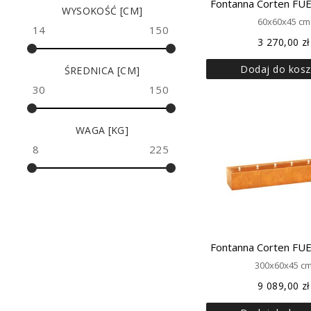
Fontanna Corten F
WYSOKOŚĆ [CM]
60x60x45 cm
14
150
3 270,00
zł
Dodaj do kosz
ŚREDNICA [CM]
30
150
WAGA [KG]
8
225
Fontanna Corten F
300x60x45 c
9 089,00
zł