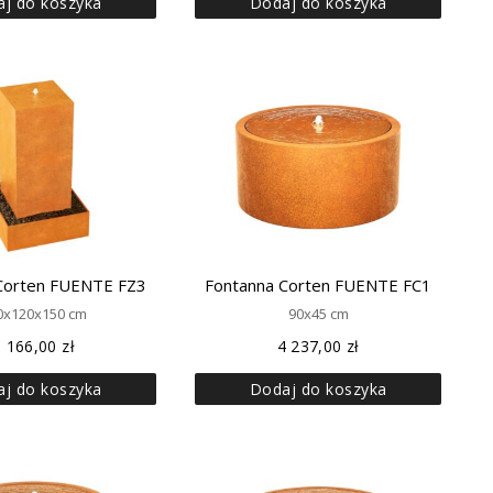
j do koszyka
Dodaj do koszyka
Corten FUENTE FZ3
Fontanna Corten FUENTE FC1
0x120x150 cm
90x45 cm
8 166,00
zł
4 237,00
zł
j do koszyka
Dodaj do koszyka