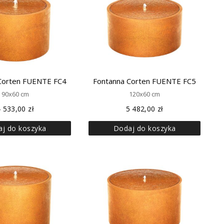
Corten FUENTE FC4
Fontanna Corten FUENTE FC5
90x60 cm
120x60 cm
4 533,00
zł
5 482,00
zł
j do koszyka
Dodaj do koszyka