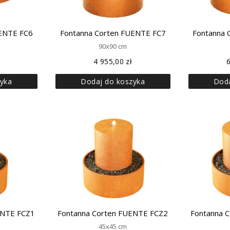
UENTE FC6
Fontanna Corten FUENTE FC7
Fontanna 
90x90 cm
4 955,00
zł
yka
Dodaj do koszyka
Doda
ENTE FCZ1
Fontanna Corten FUENTE FCZ2
Fontanna 
45x45 cm