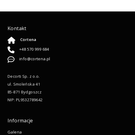
Kontakt
Cortena
+48 570 999 684
info@cortena.pl
Decorti Sp. z o.o.
ul. Smoleńska 41
85-871 Bydgoszcz
NIP: PL9532789642
Informacje
Galeria