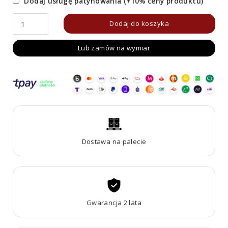
Dodaj usługę patynowania (+10% ceny produktu)
ilość
Dodaj do koszyka
Fontanna
Lub zamów na wymiar
Corten
FUENTE
FC1
Dostawa na palecie
Gwarancja 2 lata