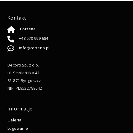
Kontakt
Cortena
+48 570 999 684
info@cortena.pl
Decorti Sp. z o.o.
ul. Smoleńska 41
85-871 Bydgoszcz
NIP: PL9532789642
Informacje
Galeria
Logowanie