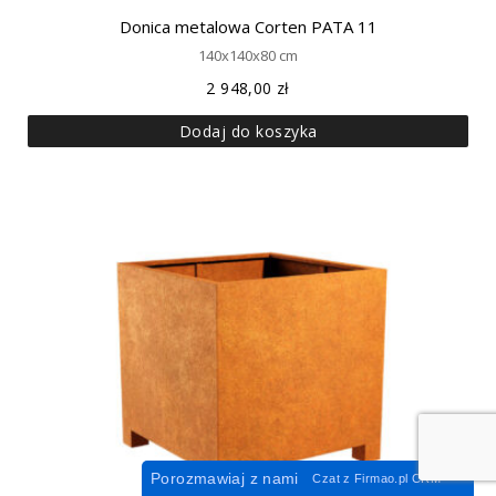
Donica metalowa Corten PATA 11
140x140x80 cm
2 948,00
zł
Dodaj do koszyka
Porozmawiaj z nami
Czat z
Firmao.pl
CRM