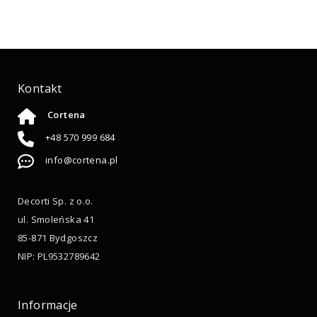
Kontakt
Cortena
+48 570 999 684
info@cortena.pl
Decorti Sp. z o.o.
ul. Smoleńska 41
85-871 Bydgoszcz
NIP: PL9532789642
Informacje