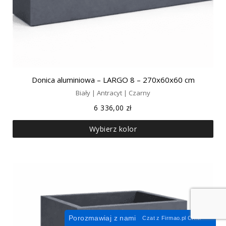
Donica aluminiowa – LARGO 8 – 270x60x60 cm
Biały | Antracyt | Czarny
6 336,00
zł
Wybierz kolor
Porozmawiaj z nami
Czat z
Firmao.pl
CRM