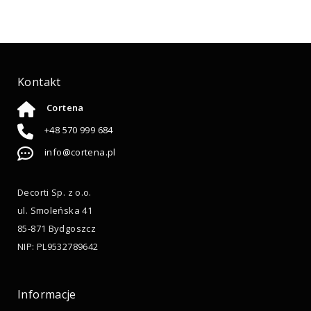
Kontakt
Cortena
+48 570 999 684
info@cortena.pl
Decorti Sp. z o.o.
ul. Smoleńska 41
85-871 Bydgoszcz
NIP: PL9532789642
Informacje