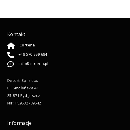
Kontakt
Cortena
+48 570 999 684
info@cortena.pl
Decorti Sp. z o.o.
ul. Smoleńska 41
85-871 Bydgoszcz
NIP: PL9532789642
Informacje