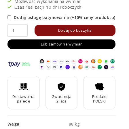
Możliwość wykonania na wymiar
Czas realizacji: 10 dni roboczych
Dodaj usługę patynowania (+10% ceny produktu)
ilość
Dodaj do koszyka
Donica
Lub zamów na wymiar
metalowa
Corten
PATA
8
Dostawa na
Gwarancja
Produkt
palecie
2 lata
POLSKI
Waga
88 kg