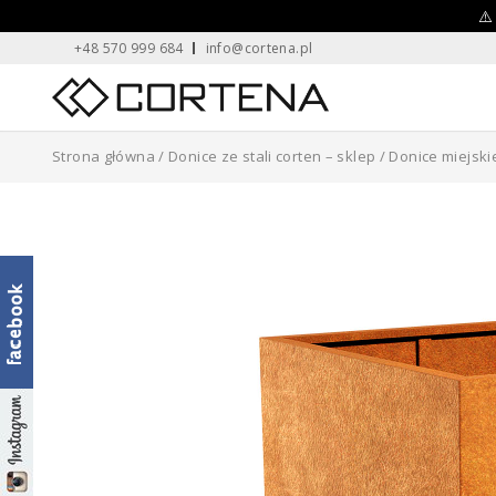
Skip
⚠️
+48 570 999 684
info@cortena.pl
to
content
Home
Strona główna
/
Donice ze stali corten – sklep
/
Donice miejski