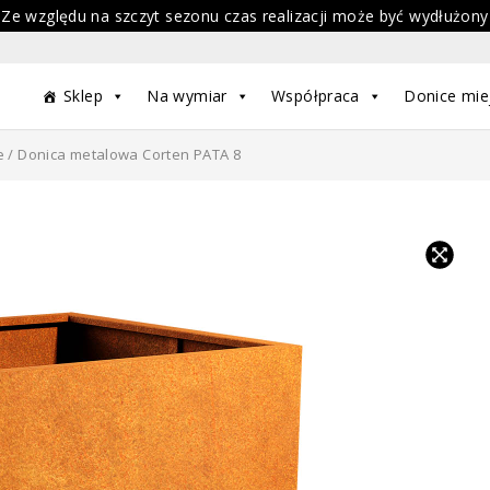
 Ze względu na szczyt sezonu czas realizacji może być wydłużony
Sklep
Na wymiar
Współpraca
Donice mie
e
/ Donica metalowa Corten PATA 8