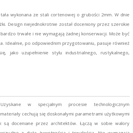
ostała wykonana ze stali cortenowej o grubości 2mm. W dnie
i. Design niejednokrotnie został doceniony przez szerokie
 bardzo trwałe i nie wymagają żadnej konserwacji. Może być
a. Idealnie, po odpowiednim przygotowaniu, pasuje również
, jako uzupełnienie stylu industrialnego, rustykalnego,
Uzyskane w specjalnym procesie technologicznym
materiały cechują się doskonałymi parametrami użytkowymi
i są doceniane przez architektów. Łączą w sobie walory
wizualne z dużą żywotnością i trwałością. Nie wymagają