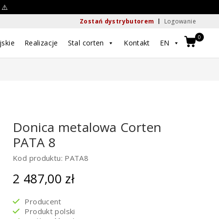
 ⚠️
Zostań dystrybutorem
Logowanie
0
jskie
Realizacje
Stal corten
Kontakt
EN
Donica metalowa Corten
PATA 8
Kod produktu: PATA8
2 487,00
zł
Producent
Produkt polski