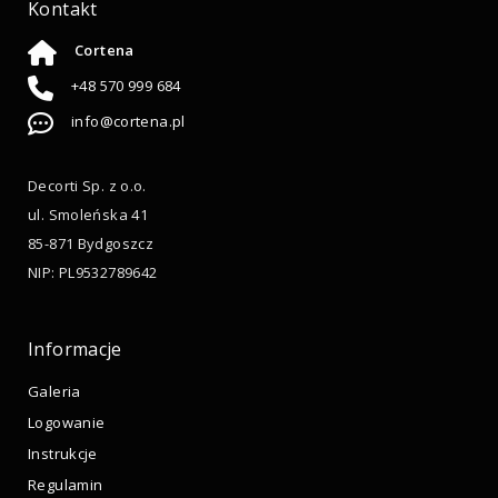
Kontakt
Cortena
+48 570 999 684
info@cortena.pl
Decorti Sp. z o.o.
ul. Smoleńska 41
85-871 Bydgoszcz
NIP: PL9532789642
Informacje
Galeria
Logowanie
Instrukcje
Regulamin