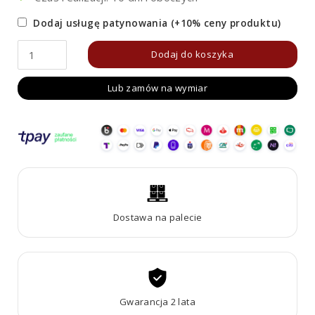
Dodaj usługę patynowania (+10% ceny produktu)
ilość
Dodaj do koszyka
Donica
Lub zamów na wymiar
Metalowa
Corten
DEPO
7
Dostawa na palecie
Gwarancja 2 lata