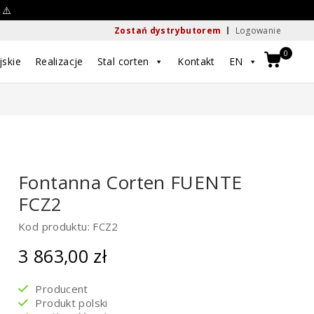
 ⚠️
Zostań dystrybutorem
Logowanie
0
jskie
Realizacje
Stal corten
Kontakt
EN
Fontanna Corten FUENTE
FCZ2
Kod produktu: FCZ2
3 863,00
zł
Producent
Produkt polski