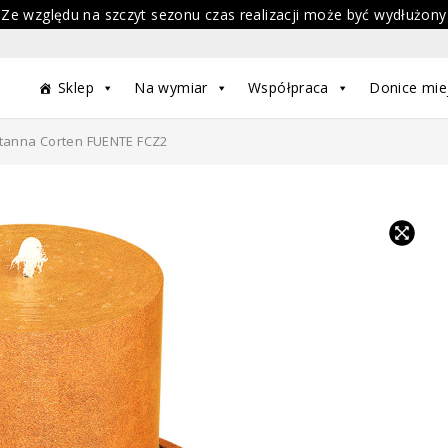
 Ze względu na szczyt sezonu czas realizacji może być wydłużony
Sklep
Na wymiar
Współpraca
Donice mie
tanna Corten FUENTE FCZ2