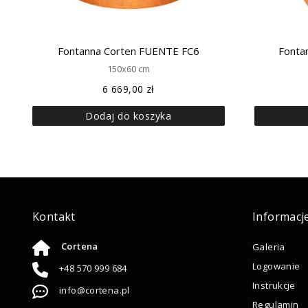
Fontanna Corten FUENTE FC6
Fonta
150x60 cm
6 669,00
zł
Dodaj do koszyka
Kontakt
Informacj
Cortena
Galeria
Logowanie
+48 570 999 684
Instrukcje
info@cortena.pl
Regulamin