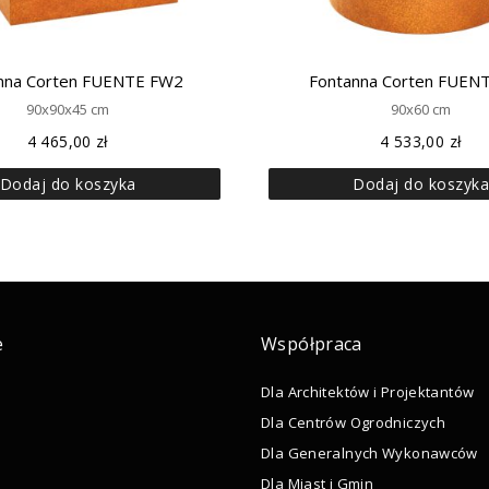
nna Corten FUENTE FW2
Fontanna Corten FUEN
90x90x45 cm
90x60 cm
4 465,00
zł
4 533,00
zł
Dodaj do koszyka
Dodaj do koszyk
e
Współpraca
Dla Architektów i Projektantów
Dla Centrów Ogrodniczych
Dla Generalnych Wykonawców
Dla Miast i Gmin