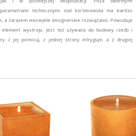
jak i w późniejszej eksploatacji. Poza świetnymi
parametrami technicznymi stal kortenowska ma bardzo
zne, a zarazem niezwykle designerskie rozwiązanie. Powoduje
o element wystroju. Jest też używana do budowy rzeźb i
y z jej pomocą, z jednej strony intryguje, a z drugiej