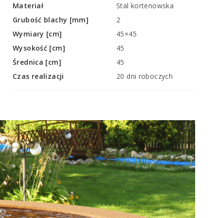
Materiał
Stal kortenowska
Grubość blachy [mm]
2
Wymiary [cm]
45×45
Wysokość [cm]
45
Średnica [cm]
45
Czas realizacji
20 dni roboczych