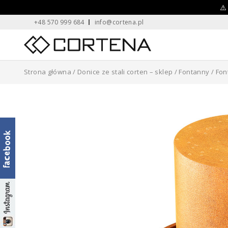
Skip
⚠️
+48 570 999 684
info@cortena.pl
to
content
Home
Strona główna
/
Donice ze stali corten – sklep
/
Fontanny
/ Fon