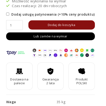
Możliwość wykonania na wymiar
Czas realizacji: 20 dni roboczych
Dodaj usługę patynowania (+10% ceny produktu)
ilość
Dodaj do koszyka
Fontanna
Lub zamów na wymiar
Corten
FUENTE
FCZ2
Dostawa na
Gwarancja
Produkt
palecie
2 lata
POLSKI
Waga
35 kg