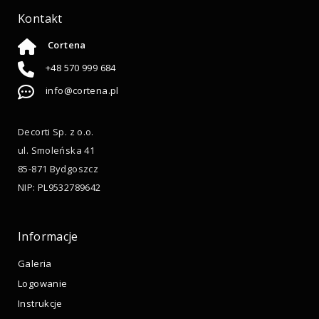
Kontakt
Cortena
+48 570 999 684
info@cortena.pl
Decorti Sp. z o.o.
ul. Smoleńska 41
85-871 Bydgoszcz
NIP: PL9532789642
Informacje
Galeria
Logowanie
Instrukcje