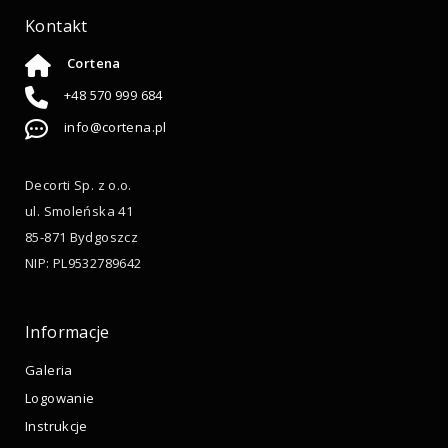
Kontakt
Cortena
+48 570 999 684
info@cortena.pl
Decorti Sp. z o.o.
ul. Smoleńska 41
85-871 Bydgoszcz
NIP: PL9532789642
Informacje
Galeria
Logowanie
Instrukcje