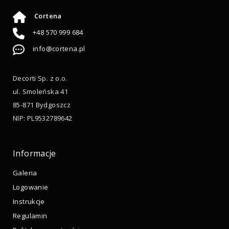
Cortena
+48 570 999 684
info@cortena.pl
Decorti Sp. z o.o.
ul. Smoleńska 41
85-871 Bydgoszcz
NIP: PL9532789642
Informacje
Galeria
Logowanie
Instrukcje
Regulamin