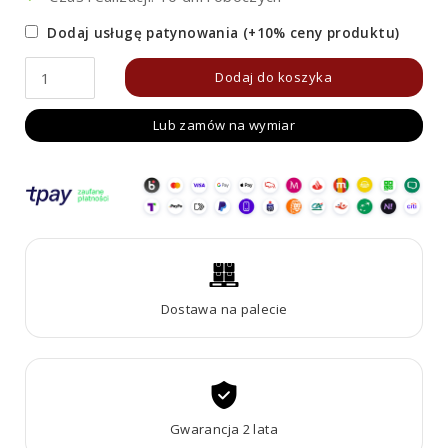
Dodaj usługę patynowania (+10% ceny produktu)
ilość
Dodaj do koszyka
Donica
Lub zamów na wymiar
metalowa
-
Corten
LARGO
1
Dostawa na palecie
Gwarancja 2 lata