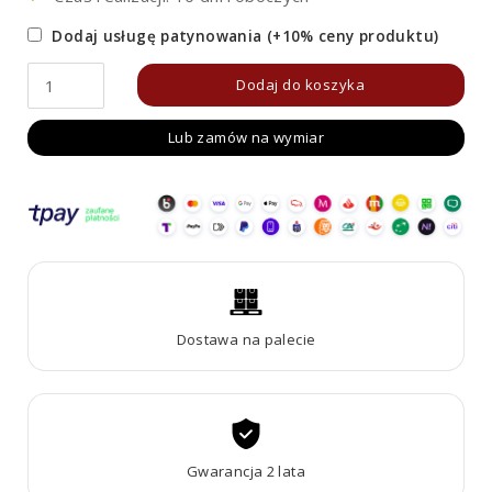
Dodaj usługę patynowania (+10% ceny produktu)
ilość
Dodaj do koszyka
Donica
Lub zamów na wymiar
metalowa
-
Corten
LARGO
7
Dostawa na palecie
Gwarancja 2 lata