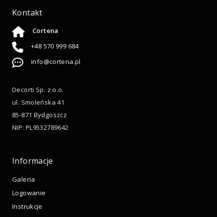
Kontakt
Cortena
+48 570 999 684
info@cortena.pl
Decorti Sp. z o.o.
ul. Smoleńska 41
85-871 Bydgoszcz
NIP: PL9532789642
Informacje
Galeria
Logowanie
Instrukcje