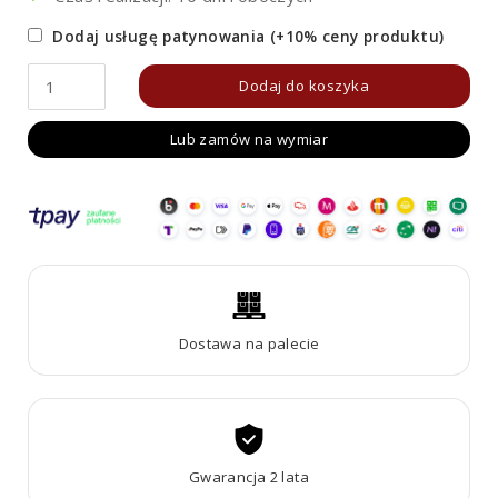
Dodaj usługę patynowania (+10% ceny produktu)
ilość
Dodaj do koszyka
Donica
Lub zamów na wymiar
metalowa
-
Corten
CUBO
2
Dostawa na palecie
Gwarancja 2 lata