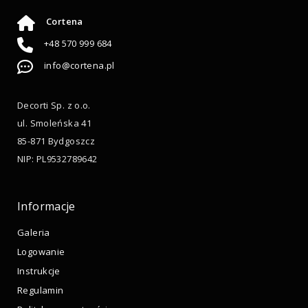
Cortena
+48 570 999 684
info@cortena.pl
Decorti Sp. z o.o.
ul. Smoleńska 41
85-871 Bydgoszcz
NIP: PL9532789642
Informacje
Galeria
Logowanie
Instrukcje
Regulamin