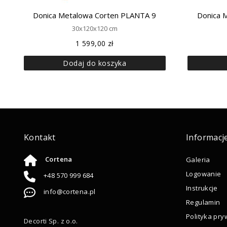
Donica Metalowa Corten PLANTA 9
Donica 
30x120x120 cm
1 599,00
zł
Dodaj do koszyka
Kontakt
Informacj
Cortena
Galeria
Logowanie
+48 570 999 684
Instrukcje
info@cortena.pl
Regulamin
Polityka pry
Decorti Sp. z o.o.