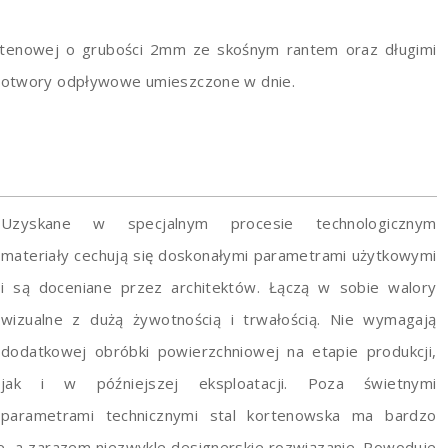
rtenowej o grubości 2mm ze skośnym rantem oraz długimi
w otwory odpływowe umieszczone w dnie.
Uzyskane w specjalnym procesie technologicznym
materiały cechują się doskonałymi parametrami użytkowymi
i są doceniane przez architektów. Łączą w sobie walory
wizualne z dużą żywotnością i trwałością. Nie wymagają
dodatkowej obróbki powierzchniowej na etapie produkcji,
jak i w późniejszej eksploatacji. Poza świetnymi
parametrami technicznymi stal kortenowska ma bardzo
zne, a zarazem niezwykle designerskie rozwiązanie. Powoduje