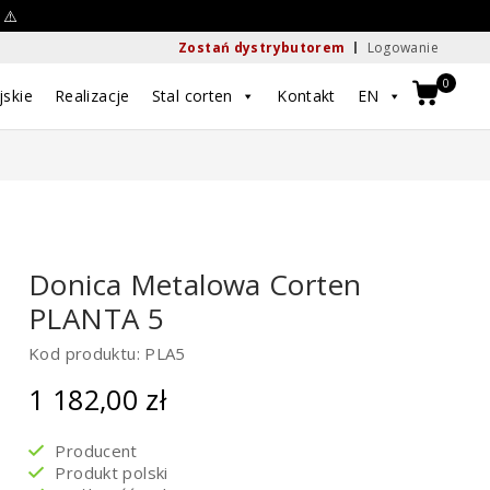
 ⚠️
Zostań dystrybutorem
Logowanie
0
jskie
Realizacje
Stal corten
Kontakt
EN
Donica Metalowa Corten
PLANTA 5
Kod produktu: PLA5
1 182,00
zł
Producent
Produkt polski