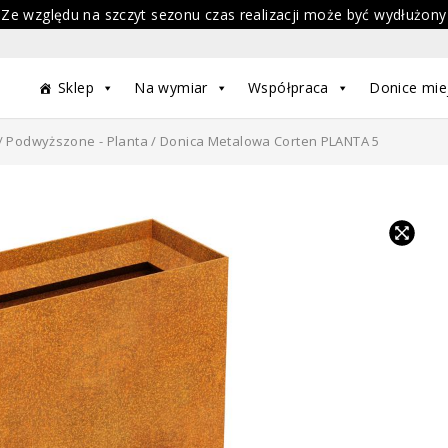
 Ze względu na szczyt sezonu czas realizacji może być wydłużony
Sklep
Na wymiar
Współpraca
Donice mie
/
Podwyższone - Planta
/ Donica Metalowa Corten PLANTA 5