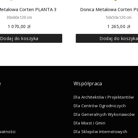
Metalowa Corten PLANTA 3
Donica Metalowa Corten 
30x60x120 cm
50x50x120 cm
1 070,00
zł
1 265,00
zł
Dodaj do koszyka
Dodaj do koszyk
e
Współpraca
Dla Architektów i Projektantów
Dla Centrów Ogrodniczych
Dla Generalnych Wykonawców
Dla Miast i Gmin
watności
Dla Sklepów Internetowych