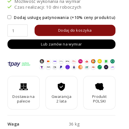
Możliwość wykonania na wymiar
Czas realizacji: 10 dni roboczych
Dodaj usługę patynowania (+10% ceny produktu)
ilość
Dodaj do koszyka
Donica
Lub zamów na wymiar
Metalowa
Corten
PLANTA
5
Dostawa na
Gwarancja
Produkt
palecie
2 lata
POLSKI
Waga
36 kg