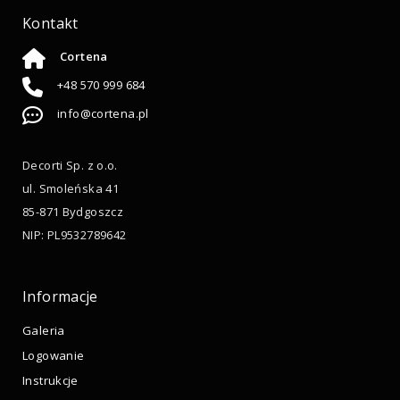
Kontakt
Cortena
+48 570 999 684
info@cortena.pl
Decorti Sp. z o.o.
ul. Smoleńska 41
85-871 Bydgoszcz
NIP: PL9532789642
Informacje
Galeria
Logowanie
Instrukcje