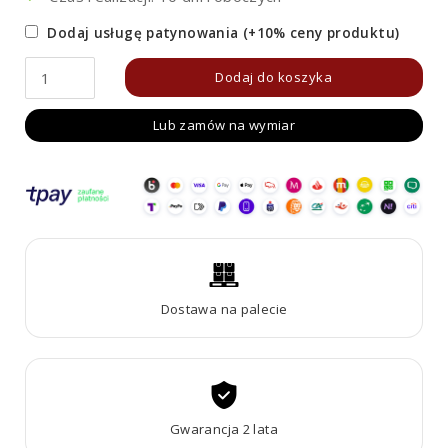
Dodaj usługę patynowania (+10% ceny produktu)
ilość
Dodaj do koszyka
Donica
Lub zamów na wymiar
Metalowa
Corten
PLANTA
6
Dostawa na palecie
Gwarancja 2 lata