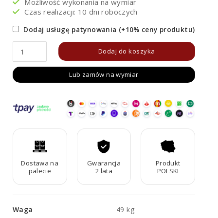
Możliwość wykonania na wymiar
Czas realizacji: 10 dni roboczych
Dodaj usługę patynowania (+10% ceny produktu)
ilość
Dodaj do koszyka
Donica
Lub zamów na wymiar
metalowa
trójkątna
Corten
TRIANGO
4
Dostawa na
Gwarancja
Produkt
palecie
2 lata
POLSKI
Waga
49 kg