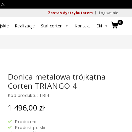
 ⚠️
Zostań dystrybutorem
Logowanie
0
jskie
Realizacje
Stal corten
Kontakt
EN
Donica metalowa trójkątna
Corten TRIANGO 4
Kod produktu: TRI4
1 496,00
zł
Producent
Produkt polski