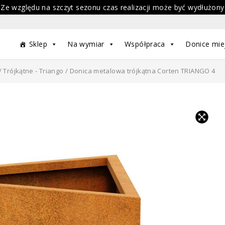
 Ze względu na szczyt sezonu czas realizacji może być wydłużony
Sklep
Na wymiar
Współpraca
Donice mie
/
Trójkątne - Triango
/ Donica metalowa trójkątna Corten TRIANGO 4