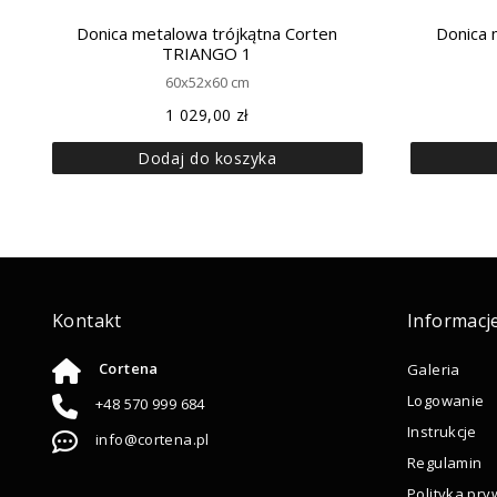
Donica metalowa trójkątna Corten
Donica 
TRIANGO 1
60x52x60 cm
1 029,00
zł
Dodaj do koszyka
Kontakt
Informacj
Cortena
Galeria
Logowanie
+48 570 999 684
Instrukcje
info@cortena.pl
Regulamin
Polityka pry