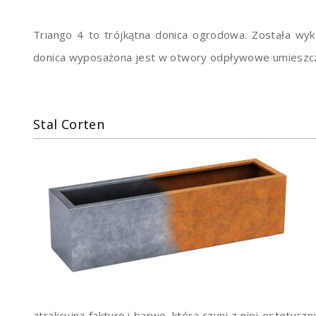
Triango 4 to trójkątna donica ogrodowa. Została wy
donica wyposażona jest w otwory odpływowe umieszczo
Stal Corten
atrakcyjną fakturę i barwę, która czyni z niej estetyc