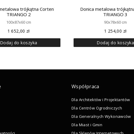
metalowa trójkątna Corten
Donica metalowa trójkątn
TRIANGO 2
TRIANGO 3
100x87x60 cm
90x78x60 cm
1 652,00
zł
1 254,00
zł
Dodaj do koszyka
Dodaj do koszyk
e
Współpraca
Dla Architektów i Projektantów
Dla Centrów Ogrodniczych
Dla Generalnych Wykonawców
Dla Miast i Gmin
watności
Dla Sklepów Internetowych