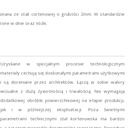
konana ze stali cortenowej o grubości 2mm. W standardzie
ne w dnie oraz nóżki.
Uzyskane w specjalnym procesie technologicznym
materiały cechują się doskonałymi parametrami użytkowymi
i są doceniane przez architektów. Łączą w sobie walory
wizualne z dużą żywotnością i trwałością. Nie wymagają
dodatkowej obróbki powierzchniowej na etapie produkcji,
jak i w późniejszej eksploatacji. Poza świetnymi
parametrami technicznymi stal kortenowska ma bardzo
zne, a zarazem niezwykle designerskie rozwiązanie. Powoduje