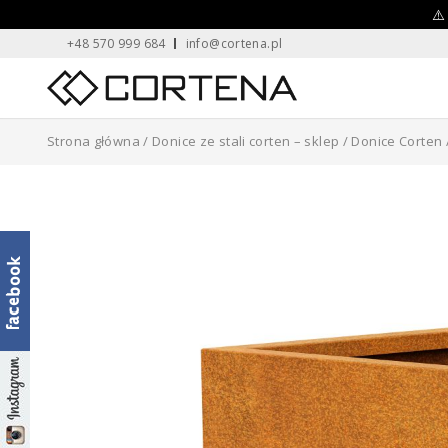
Skip
⚠️
+48 570 999 684
info@cortena.pl
to
content
Home
Strona główna
/
Donice ze stali corten – sklep
/
Donice Corten