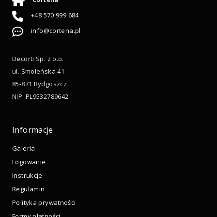
+48 570 999 684
info@cortena.pl
Decorti Sp. z o.o.
ul. Smoleńska 41
85-871 Bydgoszcz
NIP: PL9532789642
Informacje
Galeria
Logowanie
Instrukcje
Regulamin
Polityka prywatności
Formy płatności