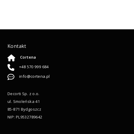
Kontakt
Cortena
+48 570 999 684
info@cortena.pl
Decorti Sp. z o.o.
ul. Smoleńska 41
85-871 Bydgoszcz
NIP: PL9532789642