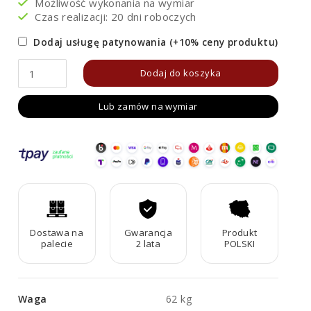
Możliwość wykonania na wymiar
Czas realizacji: 20 dni roboczych
Dodaj usługę patynowania (+10% ceny produktu)
ilość
Dodaj do koszyka
Ławka
Lub zamów na wymiar
ogrodowa/miejska
Corten
FLANCO
A2
Dostawa na
Gwarancja
Produkt
palecie
2 lata
POLSKI
Waga
62 kg