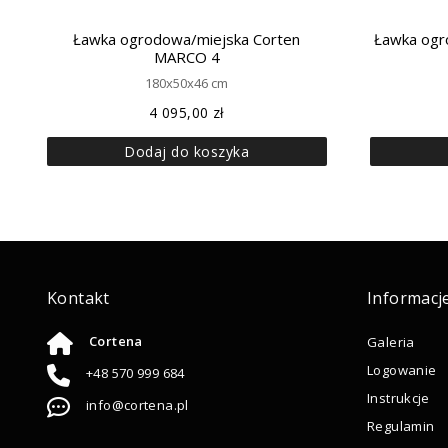
Ławka ogrodowa/miejska Corten
Ławka ogr
MARCO 4
180x50x46 cm
4 095,00
zł
Dodaj do koszyka
Kontakt
Informacj
Cortena
Galeria
Logowanie
+48 570 999 684
Instrukcje
info@cortena.pl
Regulamin