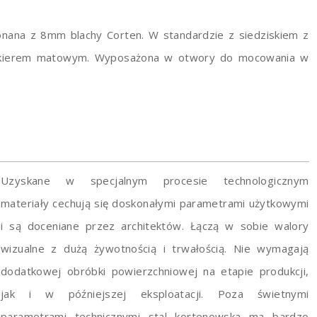
nana z 8mm blachy Corten. W standardzie z siedziskiem z
lakierem matowym. Wyposażona w otwory do mocowania w
Uzyskane w specjalnym procesie technologicznym
materiały cechują się doskonałymi parametrami użytkowymi
i są doceniane przez architektów. Łączą w sobie walory
wizualne z dużą żywotnością i trwałością. Nie wymagają
dodatkowej obróbki powierzchniowej na etapie produkcji,
jak i w późniejszej eksploatacji. Poza świetnymi
parametrami technicznymi stal kortenowska ma bardzo