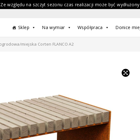
 Ze względu na szczyt sezonu czas realizacji może być wydłużony
Sklep
Na wymiar
Współpraca
Donice mie
ogrodowa/miejska Corten FLANCO A2