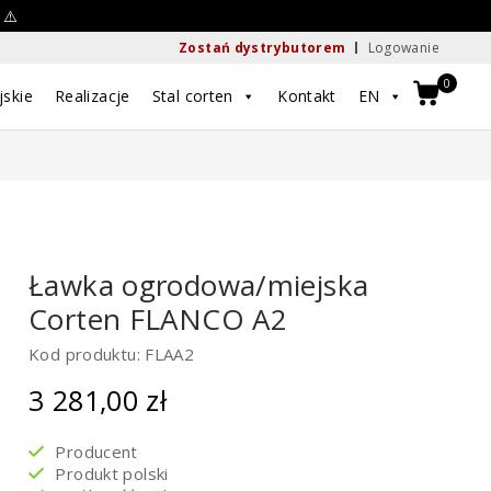
 ⚠️
Zostań dystrybutorem
Logowanie
0
jskie
Realizacje
Stal corten
Kontakt
EN
Ławka ogrodowa/miejska
Corten FLANCO A2
Kod produktu: FLAA2
3 281,00
zł
Producent
Produkt polski