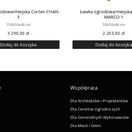
odowa/miejska Corten CHAN
Ławka ogrodowa/miejska
3
MARCO 1
150x50x46 cm
50x50x46 cm
3 290,00
zł
2 203,00
zł
Dodaj do koszyka
Dodaj do koszyk
e
Współpraca
Dla Architektów i Projektantów
Dla Centrów Ogrodniczych
Dla Generalnych Wykonawców
Dla Miast i Gmin