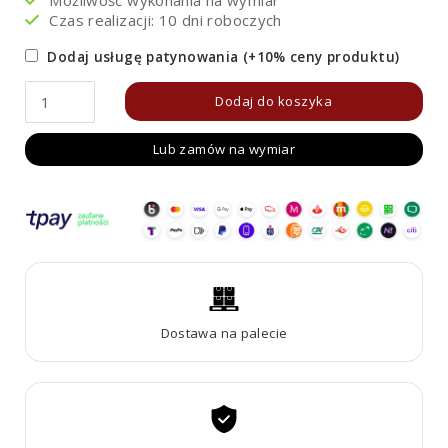
Czas realizacji: 10 dni roboczych
Dodaj usługę patynowania (+10% ceny produktu)
ilość
Dodaj do koszyka
Obrzeże
Lub zamów na wymiar
ogrodowe
płaskie
Corten
pod
kosiarkę
100
cm
Dostawa na palecie