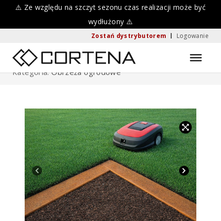
Skip
⚠️ Ze względu na szczyt sezonu czas realizacji może być
wydłużony ⚠️
to
Zostań dystrybutorem
Logowanie
content
Home
Kategoria:
Obrzeża ogrodowe