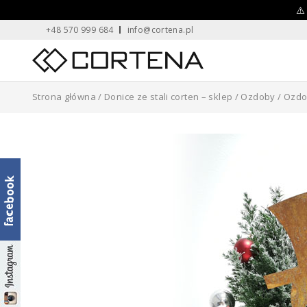
Skip
⚠️
+48 570 999 684
info@cortena.pl
to
content
Home
Strona główna
/
Donice ze stali corten – sklep
/
Ozdoby
/ Ozdo