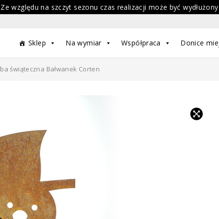
 Ze względu na szczyt sezonu czas realizacji może być wydłużony
Sklep
Na wymiar
Współpraca
Donice mie
ba świąteczna Bałwanek Corten