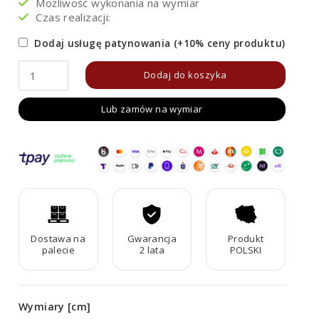
Możliwość wykonania na wymiar
Czas realizacji:
Dodaj usługę patynowania (+10% ceny produktu)
ilość
Dodaj do koszyka
Ozdoba
Lub zamów na wymiar
świąteczna
Bałwanek
Corten
Dostawa na
Gwarancja
Produkt
palecie
2 lata
POLSKI
Wymiary [cm]