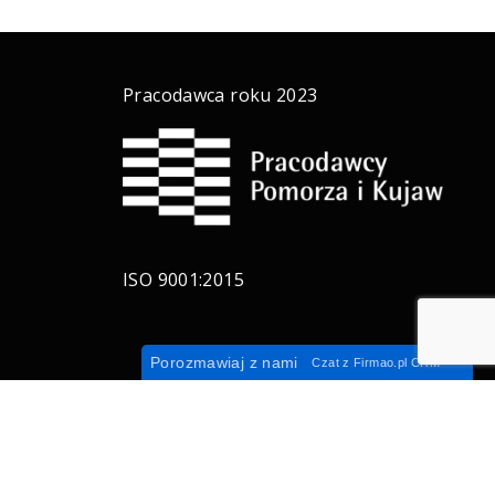
Pracodawca roku 2023
ISO 9001:2015
Porozmawiaj z nami
Czat z
Firmao.pl
CRM
ejskie
Realizacje
Stal corten
Kontakt
EN