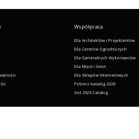
e
Współpraca
Dla Architektów i Projektantów
Dla Centrów Ogrodniczych
Dla Generalnych Wykonawców
Dla Miast i Gmin
watności
Dla Sklepów Internetowych
ści
Pobierz katalog 2026
Get 2026 Catalog
ków cookies (EU)
Sklep
Na wymiar
Współpraca
Donice mi