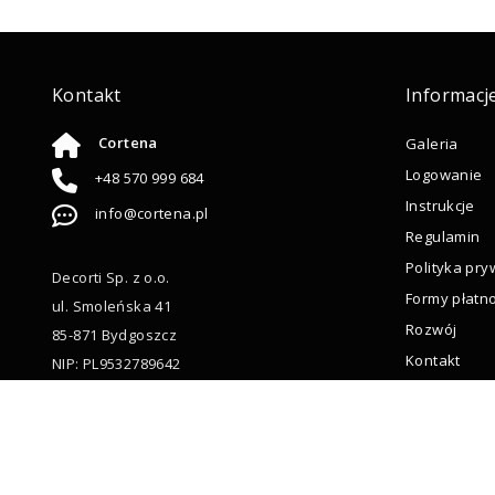
Kontakt
Informacj
Cortena
Galeria
Logowanie
+48 570 999 684
Instrukcje
info@cortena.pl
Regulamin
Polityka pry
Decorti Sp. z o.o.
Formy płatno
ul. Smoleńska 41
Rozwój
85-871 Bydgoszcz
Kontakt
NIP: PL9532789642
Polityka pli
Copyright © 2017 Cortena – Wykonanie:
ASIVO.PL