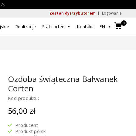
 ⚠️
Zostań dystrybutorem
Logowanie
0
jskie
Realizacje
Stal corten
Kontakt
EN
Ozdoba świąteczna Bałwanek
Corten
Kod produktu:
56,00
zł
Producent
Produkt polski