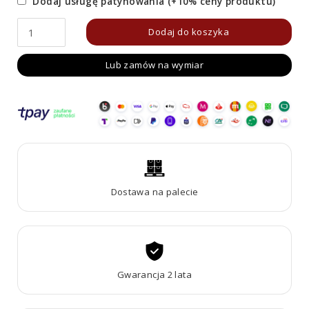
Dodaj usługę patynowania (+10% ceny produktu)
ilość
Dodaj do koszyka
Palenisko
Lub zamów na wymiar
Corten
FUEGO
V
Dostawa na palecie
Gwarancja 2 lata