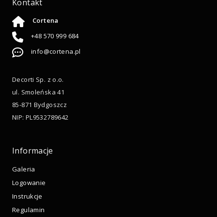
Kontakt
Cortena
+48 570 999 684
info@cortena.pl
Decorti Sp. z o.o.
ul. Smoleńska 41
85-871 Bydgoszcz
NIP: PL9532789642
Informacje
Galeria
Logowanie
Instrukcje
Regulamin