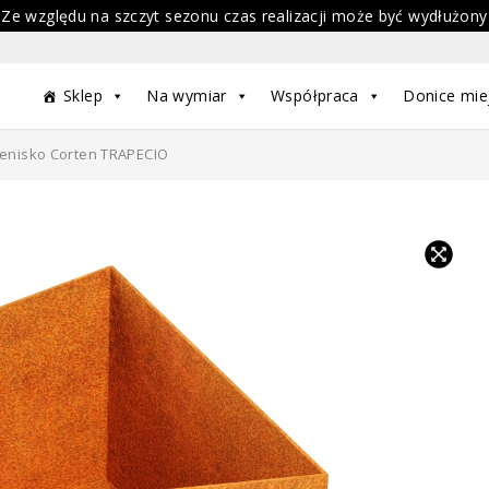
 Ze względu na szczyt sezonu czas realizacji może być wydłużony
Sklep
Na wymiar
Współpraca
Donice mie
lenisko Corten TRAPECIO