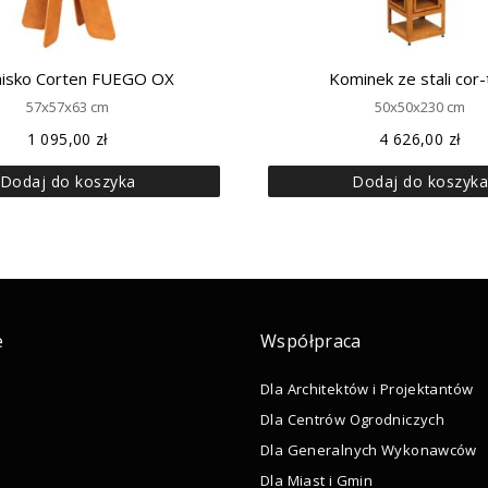
nisko Corten FUEGO OX
Kominek ze stali cor
57x57x63 cm
50x50x230 cm
1 095,00
zł
4 626,00
zł
Dodaj do koszyka
Dodaj do koszyk
e
Współpraca
Dla Architektów i Projektantów
Dla Centrów Ogrodniczych
Dla Generalnych Wykonawców
Dla Miast i Gmin