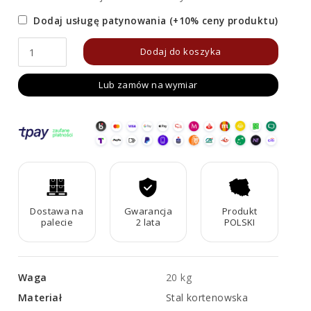
Dodaj usługę patynowania (+10% ceny produktu)
ilość
Dodaj do koszyka
Palenisko
Lub zamów na wymiar
Corten
TRAPECIO
Dostawa na
Gwarancja
Produkt
palecie
2 lata
POLSKI
Waga
20 kg
Materiał
Stal kortenowska