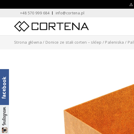
Skip
⚠️
+48 570 999 684
info@cortena.pl
to
content
Home
Strona główna
/
Donice ze stali corten – sklep
/
Paleniska
/ Pa