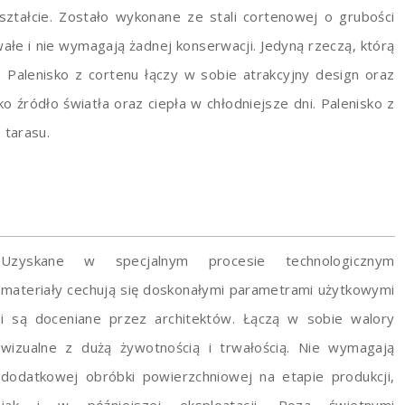
tałcie. Zostało wykonane ze stali cortenowej o grubości
ałe i nie wymagają żadnej konserwacji. Jedyną rzeczą, którą
 Palenisko z cortenu łączy w sobie atrakcyjny design oraz
 źródło światła oraz ciepła w chłodniejsze dni. Palenisko z
 tarasu.
Uzyskane w specjalnym procesie technologicznym
materiały cechują się doskonałymi parametrami użytkowymi
i są doceniane przez architektów. Łączą w sobie walory
wizualne z dużą żywotnością i trwałością. Nie wymagają
dodatkowej obróbki powierzchniowej na etapie produkcji,
jak i w późniejszej eksploatacji. Poza świetnymi