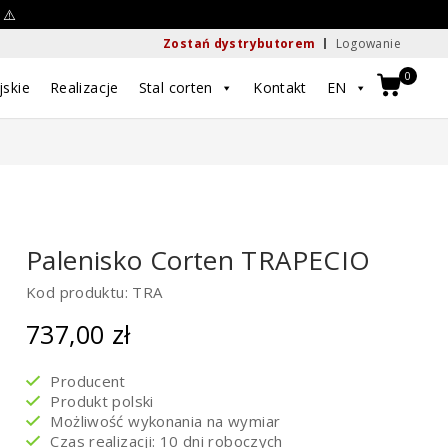
 ⚠️
Zostań dystrybutorem
Logowanie
0
jskie
Realizacje
Stal corten
Kontakt
EN
Palenisko Corten TRAPECIO
Kod produktu: TRA
737,00
zł
Producent
Produkt polski
Możliwość wykonania na wymiar
Czas realizacji: 10 dni roboczych