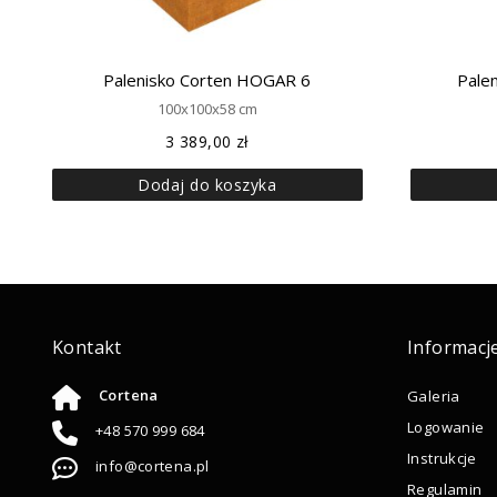
Palenisko Corten HOGAR 6
Pale
100x100x58 cm
3 389,00
zł
Dodaj do koszyka
Kontakt
Informacj
Cortena
Galeria
Logowanie
+48 570 999 684
Instrukcje
info@cortena.pl
Regulamin