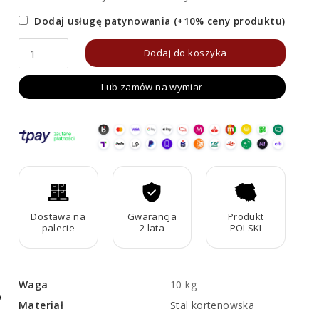
Dodaj usługę patynowania (+10% ceny produktu)
ilość
Dodaj do koszyka
Panel
Lub zamów na wymiar
Corten
Muro
A1
Dostawa na
Gwarancja
Produkt
palecie
2 lata
POLSKI
Waga
10 kg
Materiał
Stal kortenowska