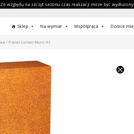
 Ze względu na szczyt sezonu czas realizacji może być wydłużony
Sklep
Na wymiar
Współpraca
Donice mie
owe
/ Panel Corten Muro A1