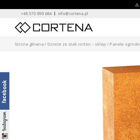
Skip
⚠️
+48 570 999 684
info@cortena.pl
to
content
Home
Strona główna
/
Donice ze stali corten – sklep
/
Panele ogrod