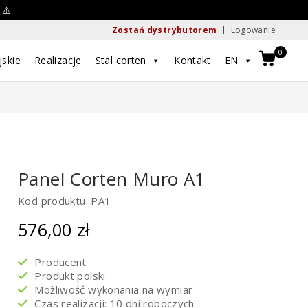
 ⚠️
Zostań dystrybutorem
Logowanie
0
jskie
Realizacje
Stal corten
Kontakt
EN
Panel Corten Muro A1
Kod produktu: PA1
576,00
zł
Producent
Produkt polski
Możliwość wykonania na wymiar
Czas realizacji: 10 dni roboczych