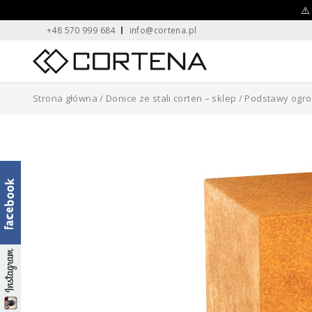
Skip
⚠️
+48 570 999 684
info@cortena.pl
to
content
Home
Strona główna
/
Donice ze stali corten – sklep
/
Podstawy ogr