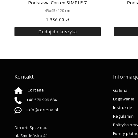
Podstawa Corten SIMPLE 7
Pods
45x45x120 cm
1 336,00
zł
Dodaj do koszyka
Kontakt
Informacj
Cortena
Galeria
Logowanie
+48 570 999 684
Instrukcje
info@cortena.pl
Regulamin
Polityka pry
Decorti Sp. z o.o.
Formy płatno
ul. Smoleńska 41