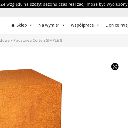
 Ze względu na szczyt sezonu czas realizacji może być wydłużony
Sklep
Na wymiar
Współpraca
Donice mie
odowe
/ Podstawa Corten SIMPLE 8