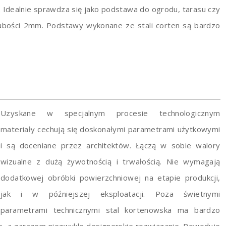
 Idealnie sprawdza się jako podstawa do ogrodu, tarasu czy
rubości 2mm. Podstawy wykonane ze stali corten są bardzo
Uzyskane w specjalnym procesie technologicznym
materiały cechują się doskonałymi parametrami użytkowymi
i są doceniane przez architektów. Łączą w sobie walory
wizualne z dużą żywotnością i trwałością. Nie wymagają
dodatkowej obróbki powierzchniowej na etapie produkcji,
jak i w późniejszej eksploatacji. Poza świetnymi
parametrami technicznymi stal kortenowska ma bardzo
zne, a zarazem niezwykle designerskie rozwiązanie. Powoduje