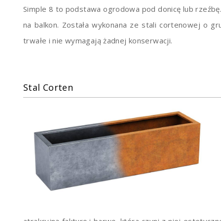
Simple 8 to podstawa ogrodowa pod donicę lub rzeźbę.
na balkon. Została wykonana ze stali cortenowej o g
trwałe i nie wymagają żadnej konserwacji.
Stal Corten
atrakcyjną fakturę i barwę, która czyni z niej estetyc