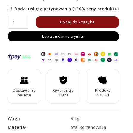
Dodaj usługę patynowania (+10% ceny produktu)
ilość
Dodaj do koszyka
Podstawa
Lub zamów na wymiar
Corten
SIMPLE
8
Dostawa na
Gwarancja
Produkt
palecie
2 lata
POLSKI
Waga
9 kg
Materiał
Stal kortenowska