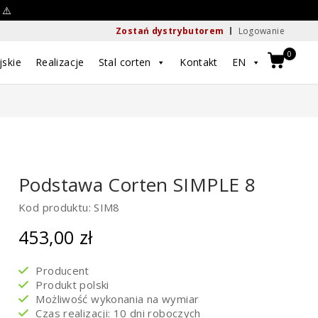
 ⚠️
Zostań dystrybutorem
Logowanie
0
jskie
Realizacje
Stal corten
Kontakt
EN
Podstawa Corten SIMPLE 8
Kod produktu: SIM8
453,00
zł
Producent
Produkt polski
Możliwość wykonania na wymiar
Czas realizacji: 10 dni roboczych