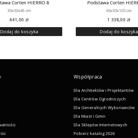
tawa Corten HIERRO 8
Podstawa Corten HIER
30x30x45 cm
30x30x120 cm
641,00
zł
1 338,00
zł
Dodaj do koszyka
Dodaj do koszyk
e
Współpraca
Dla Architektów i Projektantów
Dla Centrów Ogrodniczych
Dla Generalnych Wykonawców
Dla Miast i Gmin
watności
Dla Sklepów Internetowych
ści
Pobierz katalog 2026