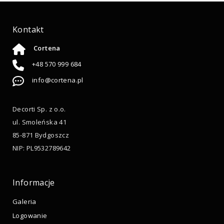
Kontakt
Cortena
+48 570 999 684
info@cortena.pl
Decorti Sp. z o.o.
ul. Smoleńska 41
85-871 Bydgoszcz
NIP: PL9532789642
Informacje
Galeria
Logowanie