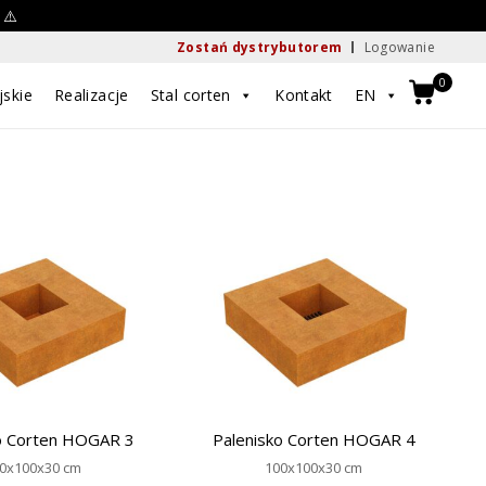
 ⚠️
Zostań dystrybutorem
Logowanie
0
jskie
Realizacje
Stal corten
Kontakt
EN
o Corten HOGAR 3
Palenisko Corten HOGAR 4
0x100x30 cm
100x100x30 cm