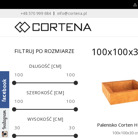
Skip
⚠️
+48 570 999 684
info@cortena.pl
to
content
Home
100x100x
FILTRUJ PO ROZMIARZE
DŁUGOŚĆ [CM]
100
100
SZEROKOŚĆ [CM]
100
100
WYSOKOŚĆ [CM]
Palenisko Corten 
30
30
100x100x30 c