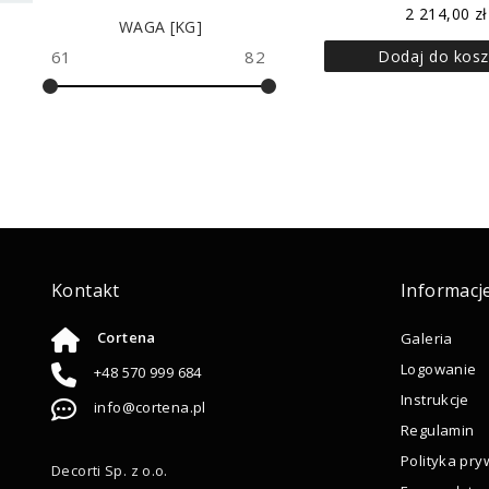
2 214,00
zł
WAGA [KG]
Dodaj do kosz
61
82
Kontakt
Informacj
Cortena
Galeria
Logowanie
+48 570 999 684
Instrukcje
info@cortena.pl
Regulamin
Polityka pry
Decorti Sp. z o.o.