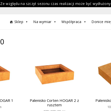
 Ze względu na szczyt sezonu czas realizacji może być wydłużony
Sklep
Na wymiar
Współpraca
Donice mie
30
HOGAR 1
Palenisko Corten HOGAR 2 z
Palenisk
rusztem
m
10