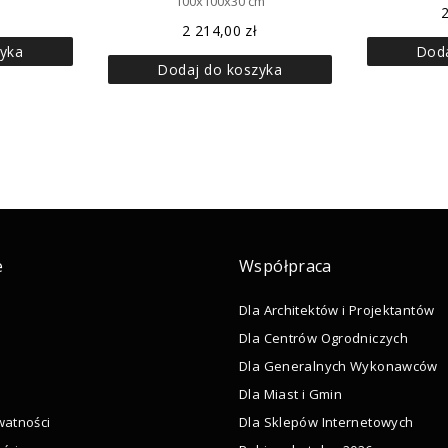
100x100x30 cm
2 214,00
zł
yka
Doda
Dodaj do koszyka
e
Współpraca
Dla Architektów i Projektantów
Dla Centrów Ogrodniczych
Dla Generalnych Wykonawców
Dla Miast i Gmin
watności
Dla Sklepów Internetowych