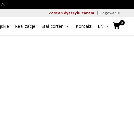
 ⚠️
Zostań dystrybutorem
Logowanie
0
jskie
Realizacje
Stal corten
Kontakt
EN