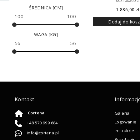
100x100x60 c
ŚREDNICA [CM]
1 886,00
zł
100
100
Dodaj do kosz
WAGA [KG]
56
56
Kontakt
Informacj
Cortena
Galeria
Logowanie
+48 570 999 684
Instrukcje
info@cortena.pl
Regulamin