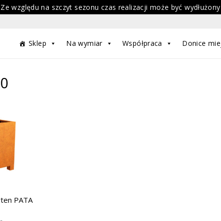
 Ze względu na szczyt sezonu czas realizacji może być wydłużony
Sklep
Na wymiar
Współpraca
Donice mie
60
rten PATA