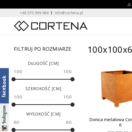
Skip
⚠️
+48 570 999 684
info@cortena.pl
to
content
Home
100x100x
FILTRUJ PO ROZMIARZE
DŁUGOŚĆ [CM]
100
100
SZEROKOŚĆ [CM]
100
100
WYSOKOŚĆ [CM]
Donica metalowa Co
60
60
6