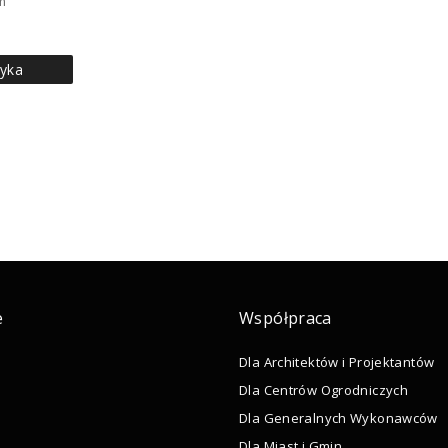
m
yka
e
Współpraca
Dla Architektów i Projektantów
Dla Centrów Ogrodniczych
Dla Generalnych Wykonawców
Dla Miast i Gmin