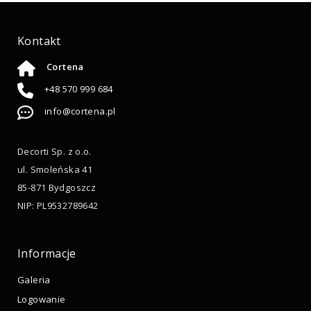
Kontakt
Cortena
+48 570 999 684
info@cortena.pl
Decorti Sp. z o.o.
ul. Smoleńska 41
85-871 Bydgoszcz
NIP: PL9532789642
Informacje
Galeria
Logowanie