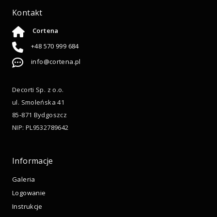
Kontakt
Cortena
+48 570 999 684
info@cortena.pl
Decorti Sp. z o.o.
ul. Smoleńska 41
85-871 Bydgoszcz
NIP: PL9532789642
Informacje
Galeria
Logowanie
Instrukcje