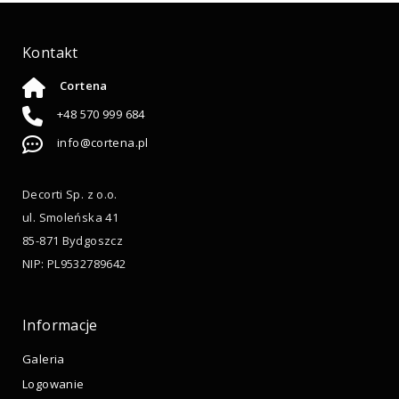
Kontakt
Cortena
+48 570 999 684
info@cortena.pl
Decorti Sp. z o.o.
ul. Smoleńska 41
85-871 Bydgoszcz
NIP: PL9532789642
Informacje
Galeria
Logowanie