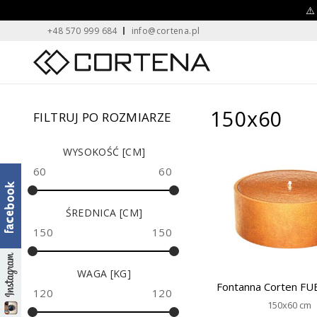
Skip
⚠️
+48 570 999 684
info@cortena.pl
to
content
Home
150x60
FILTRUJ PO ROZMIARZE
WYSOKOŚĆ [CM]
60
60
ŚREDNICA [CM]
150
150
WAGA [KG]
Fontanna Corten F
120
120
150x60 cm