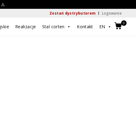
 ⚠️
Zostań dystrybutorem
Logowanie
0
jskie
Realizacje
Stal corten
Kontakt
EN