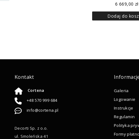
6 669,00
zł
Dodaj do kosz
Kontakt
Informacj
Cortena
Galeria
Logowanie
+48 570 999 684
Instrukcje
info@cortena.pl
Regulamin
Polityka pry
Decorti Sp. z o.o.
Formy płatno
ul. Smoleńska 41