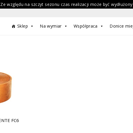
 Ze względu na szczyt sezonu czas realizacji może być wydłużony
Sklep
Na wymiar
Współpraca
Donice mie
UENTE FC6