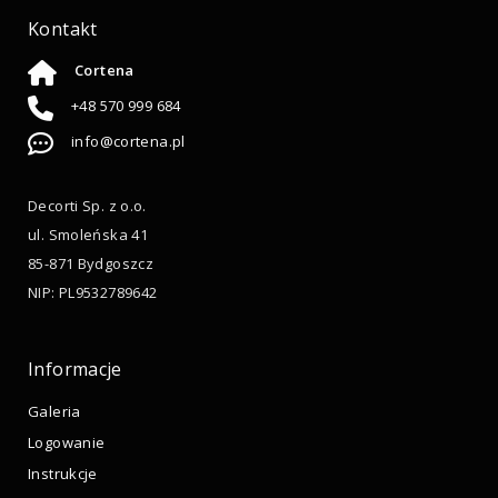
Kontakt
Cortena
+48 570 999 684
info@cortena.pl
Decorti Sp. z o.o.
ul. Smoleńska 41
85-871 Bydgoszcz
NIP: PL9532789642
Informacje
Galeria
Logowanie
Instrukcje