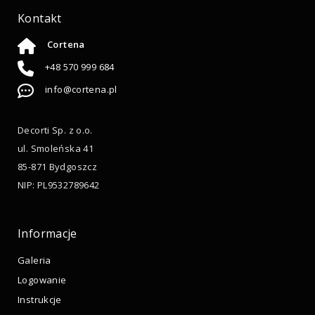
Kontakt
Cortena
+48 570 999 684
info@cortena.pl
Decorti Sp. z o.o.
ul. Smoleńska 41
85-871 Bydgoszcz
NIP: PL9532789642
Informacje
Galeria
Logowanie
Instrukcje