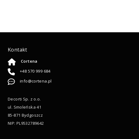
Kontakt
Cortena
+48 570 999 684
info@cortena.pl
Decorti Sp. z o.o.
ul. Smoleńska 41
85-871 Bydgoszcz
NIP: PL9532789642