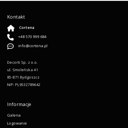
Kontakt
Cortena
+48 570 999 684
info@cortena.pl
Decorti Sp. z o.o.
ul. Smoleńska 41
85-871 Bydgoszcz
NIP: PL9532789642
Informacje
Galeria
Logowanie