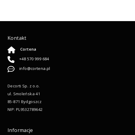
Kontakt
Cortena
+48 570 999 684
info@cortena.pl
Decorti Sp. z o.o.
ul. Smoleńska 41
85-871 Bydgoszcz
NIP: PL9532789642
Informacje