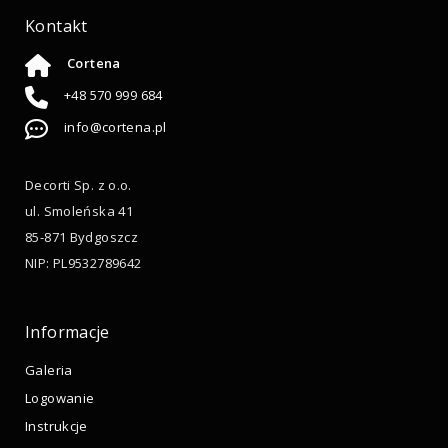
Kontakt
Cortena
+48 570 999 684
info@cortena.pl
Decorti Sp. z o.o.
ul. Smoleńska 41
85-871 Bydgoszcz
NIP: PL9532789642
Informacje
Galeria
Logowanie
Instrukcje