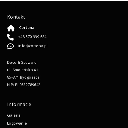
Kontakt
Cortena
+48 570 999 684
info@cortena.pl
Decorti Sp. z o.o.
ul. Smoleńska 41
85-871 Bydgoszcz
NIP: PL9532789642
Informacje
Galeria
Logowanie