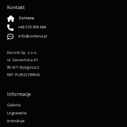
Kontakt
Cortena
+48 570 999 684
info@cortena.pl
Decorti Sp. z o.o.
ul. Smoleńska 41
85-871 Bydgoszcz
NIP: PL9532789642
Informacje
Galeria
Logowanie
Instrukcje