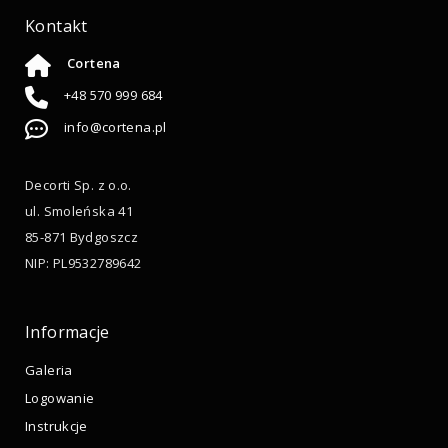
Kontakt
Cortena
+48 570 999 684
info@cortena.pl
Decorti Sp. z o.o.
ul. Smoleńska 41
85-871 Bydgoszcz
NIP: PL9532789642
Informacje
Galeria
Logowanie
Instrukcje