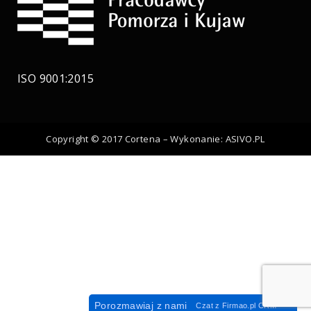
ISO 9001:2015
Copyright © 2017 Cortena – Wykonanie:
ASIVO.PL
Porozmawiaj z nami
Czat z
Firmao.pl
CRM