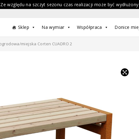
 Ze względu na szczyt sezonu czas realizacji może być wydłużony
Sklep
Na wymiar
Współpraca
Donice mie
ogrodowa/miejska Corten CUADRO 2