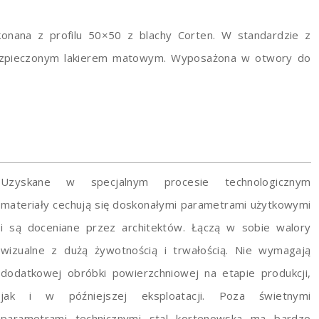
nana z profilu 50×50 z blachy Corten. W standardzie z
bezpieczonym lakierem matowym. Wyposażona w otwory do
Uzyskane w specjalnym procesie technologicznym
materiały cechują się doskonałymi parametrami użytkowymi
i są doceniane przez architektów. Łączą w sobie walory
wizualne z dużą żywotnością i trwałością. Nie wymagają
dodatkowej obróbki powierzchniowej na etapie produkcji,
jak i w późniejszej eksploatacji. Poza świetnymi
parametrami technicznymi stal kortenowska ma bardzo