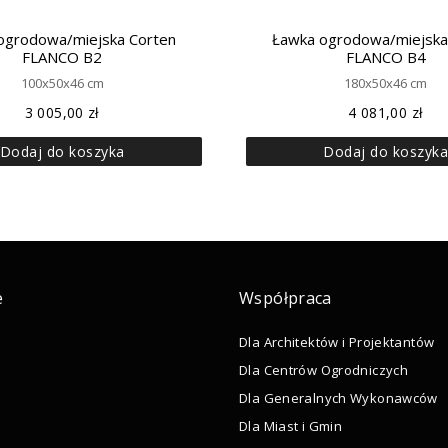
ogrodowa/miejska Corten
Ławka ogrodowa/miejska
FLANCO B2
FLANCO B4
100x50x46 cm
180x50x46 cm
3 005,00
zł
4 081,00
zł
Dodaj do koszyka
Dodaj do koszyk
e
Współpraca
Dla Architektów i Projektantów
Dla Centrów Ogrodniczych
Dla Generalnych Wykonawców
Dla Miast i Gmin