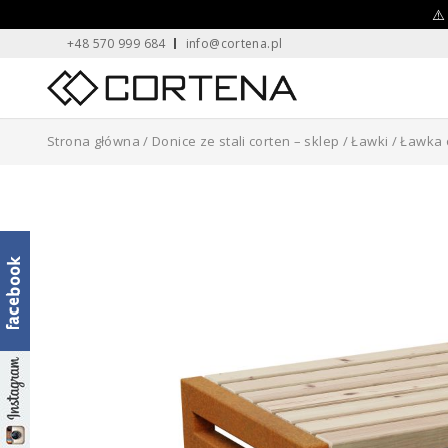
Skip
⚠️
+48 570 999 684
info@cortena.pl
to
content
Home
Strona główna
/
Donice ze stali corten – sklep
/
Ławki
/ Ławka 