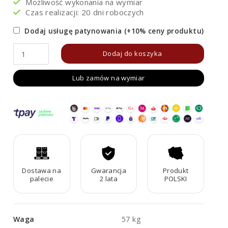
Możliwość wykonania na wymiar
Czas realizacji: 20 dni roboczych
Dodaj usługę patynowania (+10% ceny produktu)
ilość
Dodaj do koszyka
Ławka
Lub zamów na wymiar
ogrodowa/miejska
Corten
CUADRO
2
Dostawa na
Gwarancja
Produkt
palecie
2 lata
POLSKI
Waga
57 kg