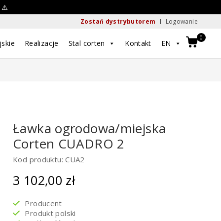
 ⚠️
Zostań dystrybutorem
Logowanie
0
jskie
Realizacje
Stal corten
Kontakt
EN
Ławka ogrodowa/miejska
Corten CUADRO 2
Kod produktu: CUA2
3 102,00
zł
Producent
Produkt polski