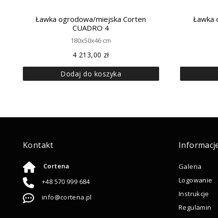
Ławka ogrodowa/miejska Corten
Ławka 
CUADRO 4
180x50x46 cm
4 213,00
zł
Dodaj do koszyka
Kontakt
Informacj
Cortena
Galeria
Logowanie
+48 570 999 684
Instrukcje
info@cortena.pl
Regulamin