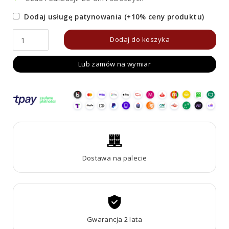
Dodaj usługę patynowania (+10% ceny produktu)
ilość
Dodaj do koszyka
Ławka
Lub zamów na wymiar
ogrodowa/miejska
Corten
FLANCO
B4
Dostawa na palecie
Gwarancja 2 lata