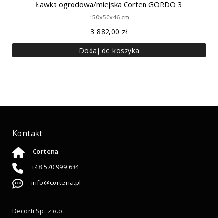
Ławka ogrodowa/miejska Corten GORDO 3
150x50x46 cm
3 882,00
zł
Dodaj do koszyka
Kontakt
Cortena
+48 570 999 684
info@cortena.pl
Decorti Sp. z o.o.